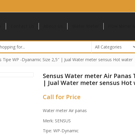
e
Contact Us
About Us
Water Meter
Flow Meter M
g
 Tipe WP -Dyanamic Size 2,5″ | Jual Water meter sensus Hot water
Sensus Water meter Air Panas T
| Jual Water meter sensus Hot
Call for Price
Water meter Air panas
Merk: SENSUS
Tipe: WP-Dynamic