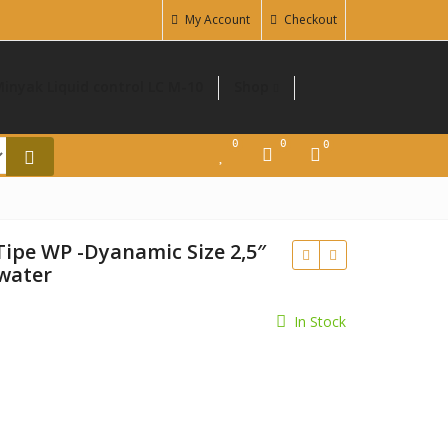
My Account
Checkout
inyak Liquid control LC M-10
Shop
0
0
0
ipe WP -Dyanamic Size 2,5″
 water
In Stock