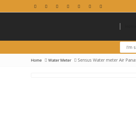
Hom
I'm
shoppin
for...
Sensus Water meter Air Panas
Home
Water Meter