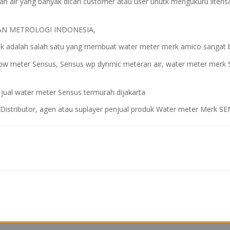
 air yang banyak dicari customer atau user unutk mengukuru literis
 BADAN METROLOGI INDONESIA,
ik adalah salah satu yang membuat water meter merk amico sangat b
low meter Sensus, Sensus wp dynmic meteran air, water meter merk Senu
 jual water meter Sensus termurah dijakarta
Distributor, agen atau suplayer penjual produk Water meter Merk SEN