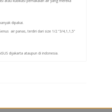
asi atau kubikasi pemakaian air yang mereka
anyak dipakai.
s air panas, terdiri dari size 1/2 “3/4,1,1,5”
SUS dijakarta ataupun di indonesia.