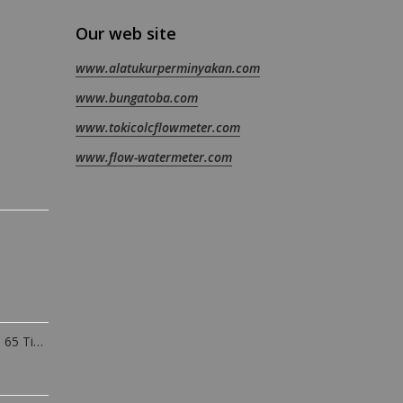
Our web site
www.alatukurperminyakan.com
www.bungatoba.com
www.tokicolcflowmeter.com
www.flow-watermeter.com
Water Meter Amico dn 65 Tipe LXLG65E